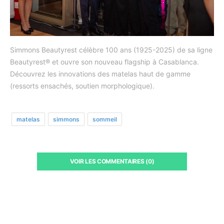
Simmons Beautyrest célèbre 100 ans (1925-2025) de sa ligne
Beautyrest® et ouvre son nouveau flagship à Casablanca.
Découvrez les innovations des matelas haut de gamme
(ressorts ensachés, soutien morphologique).
matelas
simmons
sommeil
VOIR LES COMMENTAIRES (0)