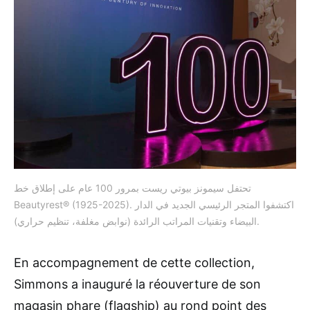
تحتفل سيمونز بيوتي ريست بمرور 100 عام على إطلاق خط
Beautyrest® (1925-2025). اكتشفوا المتجر الرئيسي الجديد في الدار
البيضاء وتقنيات المراتب الرائدة (نوابض مغلفة، تنظيم حراري).
En accompagnement de cette collection,
Simmons a inauguré la réouverture de son
magasin phare (flagship) au rond point des