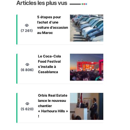
Articles les plus vus
5 étapes pour
l’achat d’une
voiture d’occasion
(7 261)
au Maroc
Le Coca-Cola
Food Festival
s’installe à
(6 806)
Casablanca
Orbis Real Estate
lance le nouveau
chantier
(5 620)
« Harhoura Hills »
!