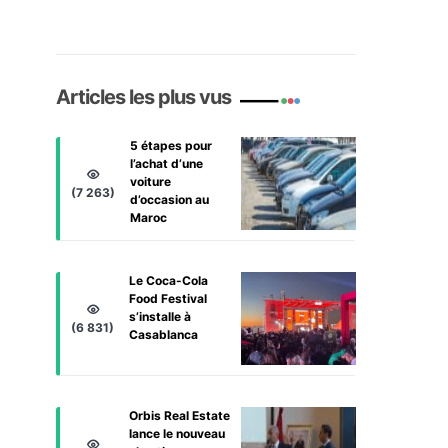
Articles les plus vus
5 étapes pour
l’achat d’une
voiture
(7 263)
d’occasion au
Maroc
Le Coca-Cola
Food Festival
s’installe à
(6 831)
Casablanca
Orbis Real Estate
lance le nouveau