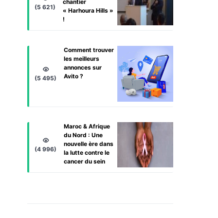
chantier
(5 621)
« Harhoura Hills »
!
Comment trouver
les meilleurs
annonces sur
Avito ?
(5 495)
Maroc & Afrique
du Nord : Une
nouvelle ère dans
(4 996)
la lutte contre le
cancer du sein