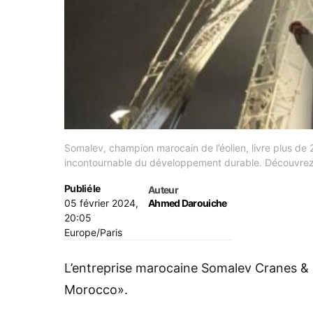
Somalev, champion marocain de l’éolien, livre plus d
incontournable du développement durable. Découvrez
Publié le
Auteur
05 février 2024,
Ahmed Darouiche
20:05
Europe/Paris
L’entreprise marocaine Somalev Cranes & L
Morocco».