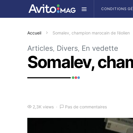
CONDITIONS G
Accueil
Somalev, champion marocain de l’éolien
Articles
Divers
En vedette
Somalev, cham
2,3K views
Pas de commentaires