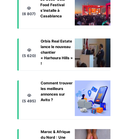
Food Festival
s’installe à
(6 807)
Casablanca
Orbis Real Estate
lance le nouveau
chantier
(5 620)
« Harhoura Hills »
!
Comment trouver
les meilleurs
annonces sur
Avito ?
(5 495)
Maroc & Afrique
du Nord : Une