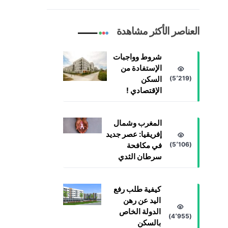
العناصر الأكثر مشاهدة
شروط وواجبات
الإستفادة من
(5٬219)
السكن
الإقتصادي !
المغرب وشمال
إفريقيا: عصر جديد
(5٬106)
في مكافحة
سرطان الثدي
كيفية طلب رفع
اليد عن رهن
الدولة الخاص
(4٬955)
بالسكن