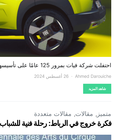
احتفلت شركة فيات بمرور 125 عامًا على تأسيسها في قلب مبناها التاريخي…
Ahmed Darouiche
26 أغسطس 2024
شاهد المزيد
متميز
مقالات
مقالات متعددة
فكرة خروج في الرباط: رحلة فنية للشباب ف