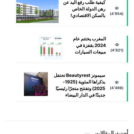
كيفية طلب رفع اليد عن
رهن الدولة الخاص
(4٬954)
بالسكن الاقتصادي!
المغرب يختتم عام
2024 بقفزة في
(4٬821)
مبيعات السيارات
سيمونز Beautyrest تحتفل
بذكراها المئوية (1925-
(4٬498)
2025) وتفتتح متجرًا رئيسيًا
جديدًا في الدار البيضاء
أحدث المقالات