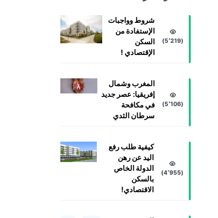
شروط وواجبات
الإستفادة من
(5٬219)
السكن
الإقتصادي !
المغرب وشمال
إفريقيا: عصر جديد
(5٬106)
في مكافحة
سرطان الثدي
كيفية طلب رفع
اليد عن رهن
الدولة الخاص
(4٬955)
بالسكن
الاقتصادي!