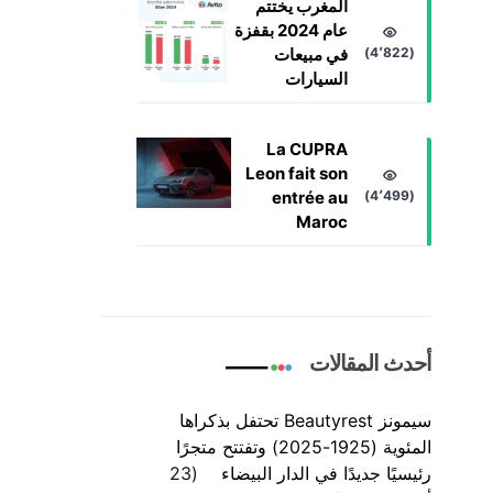
المغرب يختتم
عام 2024 بقفزة
(4٬822)
في مبيعات
السيارات
La CUPRA
Leon fait son
entrée au
(4٬499)
Maroc
أحدث المقالات
سيمونز Beautyrest تحتفل بذكراها
المئوية (1925-2025) وتفتتح متجرًا
رئيسيًا جديدًا في الدار البيضاء
23