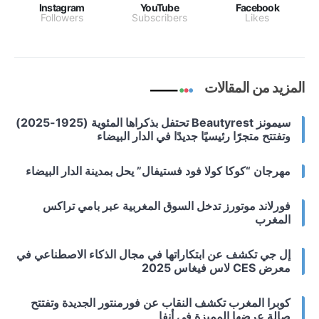
Instagram
YouTube
Facebook
Followers
Subscribers
Likes
المزيد من المقالات
سيمونز Beautyrest تحتفل بذكراها المئوية (1925-2025)
وتفتتح متجرًا رئيسيًا جديدًا في الدار البيضاء
مهرجان “كوكا كولا فود فستيفال” يحل بمدينة الدار البيضاء
فورلاند موتورز تدخل السوق المغربية عبر بامي تراكس
المغرب
إل جي تكشف عن ابتكاراتها في مجال الذكاء الاصطناعي في
معرض CES لاس فيغاس 2025
كوبرا المغرب تكشف النقاب عن فورمنتور الجديدة وتفتتح
صالة عرضها المميزة في أنفا