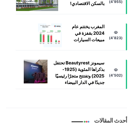
(4٬955)
بالسكن الاقتصادي!
المغرب يختتم عام
2024 بقفزة في
(4٬823)
مبيعات السيارات
سيمونز Beautyrest تحتفل
بذكراها المئوية (1925-
(4٬502)
2025) وتفتتح متجرًا رئيسيًا
جديدًا في الدار البيضاء
أحدث المقالات