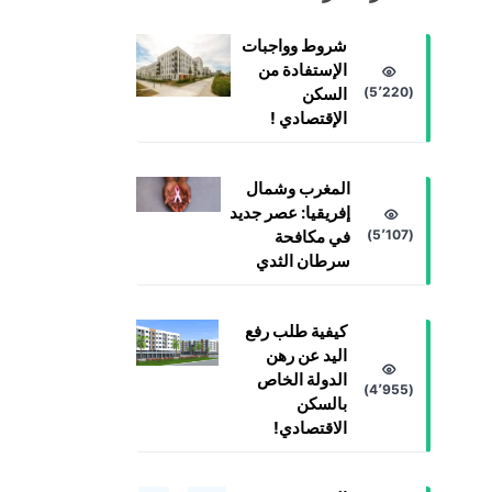
شروط وواجبات
الإستفادة من
(5٬220)
السكن
الإقتصادي !
المغرب وشمال
إفريقيا: عصر جديد
(5٬107)
في مكافحة
سرطان الثدي
كيفية طلب رفع
اليد عن رهن
الدولة الخاص
(4٬955)
بالسكن
الاقتصادي!