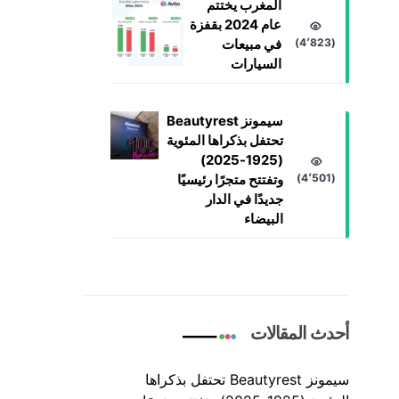
المغرب يختتم
عام 2024 بقفزة
(4٬823)
في مبيعات
السيارات
سيمونز Beautyrest
تحتفل بذكراها المئوية
(1925-2025)
(4٬501)
وتفتتح متجرًا رئيسيًا
جديدًا في الدار
البيضاء
أحدث المقالات
سيمونز Beautyrest تحتفل بذكراها