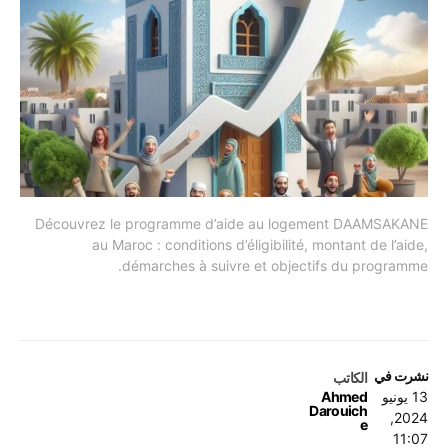
Découvrez le programme d’aide au logement DAAMSAKANE
au Maroc : conditions d’éligibilité, montant de l’aide,
démarches à suivre et objectifs du programme.
نشرت في
الكاتب
13 يونيو
Ahmed
Darouich
2024,
e
11:07