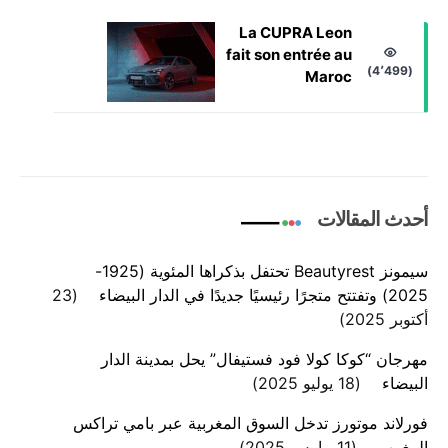
La CUPRA Leon
fait son entrée au
(4٬499)
Maroc
أحدث المقالات
سيمونز Beautyrest تحتفل بذكراها المئوية (1925-
2025) وتفتتح متجرًا رئيسيًا جديدًا في الدار البيضاء
23
أكتوبر 2025
مهرجان “كوكا كولا فود فستيفال” يحل بمدينة الدار
البيضاء
18 يوليو 2025
فورلاند موتورز تدخل السوق المغربية عبر بامي تراكس
المغرب
11 مارس 2025