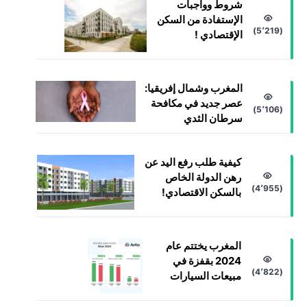
شروط وواجبات
الإستفادة من السكن
(5٬219)
الإقتصادي !
المغرب وشمال إفريقيا:
عصر جديد في مكافحة
(5٬106)
سرطان الثدي
كيفية طلب رفع اليد عن
رهن الدولة الخاص
(4٬955)
بالسكن الاقتصادي!
المغرب يختتم عام
2024 بقفزة في
(4٬822)
مبيعات السيارات